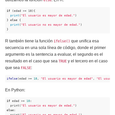
else
if
 (edad >= 18){

print
(
"El usuario es mayor de edad."
)

} 
else
 {

print
(
"El usuario no es mayor de edad."
)

}
R también tiene la función
que unifica esa
ifelse()
secuencia en una sola línea de código, donde el primer
argumento es la sentencia a evaluar, el segundo es el
resultado en el caso que sea
y el tercero en el caso
TRUE
que sea
:
FALSE
ifelse
(edad >= 
18
, 
"El usuario es mayor de edad"
, 
"El usuari
En Python:
if
 edad >= 
18
:

  print(
"El usuario es mayor de edad."
else
:

  print(
"El usuario no es mayor de edad."
)