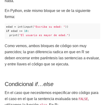
nada.
En Python, este mismo bloque se ve de la siguiente
forma:
edad = int(input(
"Escriba su edad: "
if
 edad >= 
18
:

  print(
"El usuario es mayor de edad."
)
Como vemos, ambos bloques de código son muy
parecidos; la gran diferencia radica en que en R se
deben encerrar entre paréntesis las sentencias a evaluar,
y entre llaves el código que se ejecuta.
Condicional
if…else
En el caso que necesitemos especificar otro código para
el caso en el que la sentencia evaluada sea
,
FALSE
utilizamos la función
. En R: