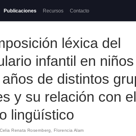
Publicaciones
Recursos
Contacto
posición léxica del
lario infantil en niños
 años de distintos gr
es y su relación con e
o lingüístico
Celia Renata Rosemberg
,
Florencia Alam