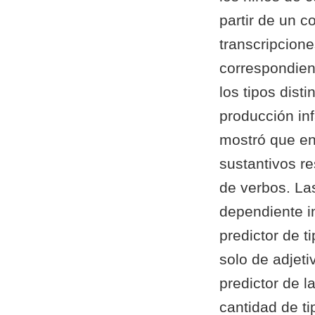
partir de un 
transcripcione
correspondient
los tipos dist
producción inf
mostró que en
sustantivos r
de verbos. Las
dependiente i
predictor de t
solo de adjeti
predictor de l
cantidad de ti