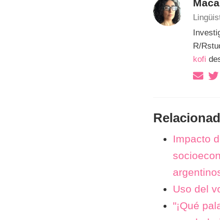
Maca
Lingüis
Investi
R/Rstud
kofi
des
Relaciona
Impacto de
socioeconó
argentino
Uso del vo
"¡Qué pala