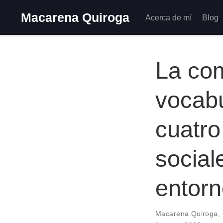
Macarena Quiroga
Acerca de mí
Blog
La com
vocabu
cuatro
social
entorn
Macarena Quiroga
,