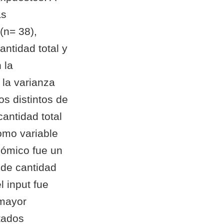
as
(n= 38),
antidad total y
 la
e la varianza
s distintos de
antidad total
como variable
nómico fue un
 de cantidad
l input fue
 mayor
ltados