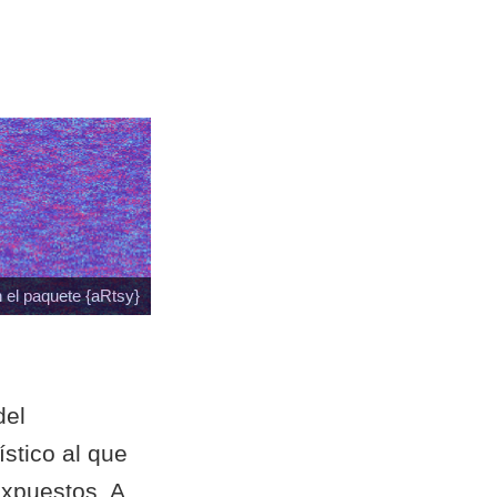
 el paquete {aRtsy}
del
ístico al que
expuestos. A