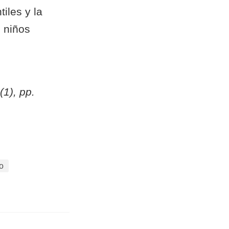
iles y la
s niños
1), pp.
co