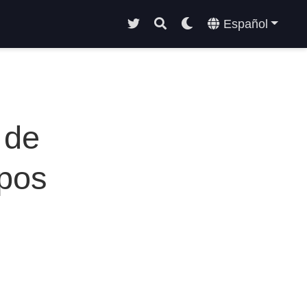
Español
 de
upos
l