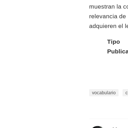
muestran la co
relevancia de 
adquieren el l
Tipo
Public
vocabulario
c