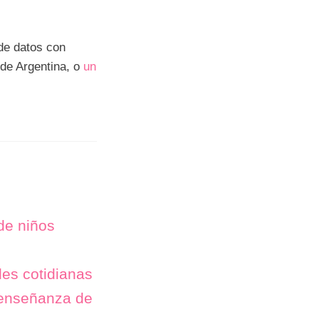
 de datos con
de Argentina, o
un
 de niños
des cotidianas
a enseñanza de