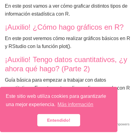
En este post vamos a ver cómo graficar distintos tipos de
información estadística con R.
¡Auxilio! ¿Cómo hago gráficos en R?
En este post veremos cómo realizar gráficos básicos en R
y RStudio con la función plot().
¡Auxilio! Tengo datos cuantitativos, ¿y
ahora qué hago? (Parte 2)
Guía básica para empezar a trabajar con datos
cuantitativos. En este post: media, mediana y moda con R
Este sitio web utiliza cookies para garantizarle
una mejor experiencia.
Más información
@ 2026 Macarena Quiroga
Entendido!
Published with
Wowchemy
— the free,
open source
website builder that empowers
creators.