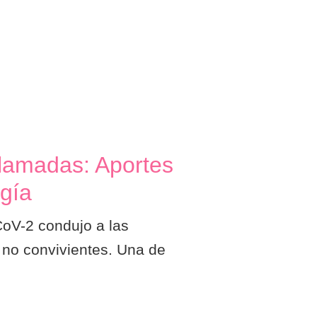
ollamadas: Aportes
ogía
CoV-2 condujo a las
s no convivientes. Una de