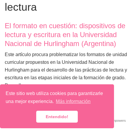
lectura
El formato en cuestión: dispositivos de
lectura y escritura en la Universidad
Nacional de Hurlingham (Argentina)
Este artículo procura problematizar los formatos de unidad
curricular propuestos en la Universidad Nacional de
Hurlingham para el desarrollo de las prácticas de lectura y
escritura en las etapas iniciales de la formación de grado.
Para ello, …
Este sitio web utiliza cookies para garantizarle
una mejor experiencia.
Más información
@ 2026 Macarena Quiroga
Entendido!
Published with
Wowchemy
— the free,
open source
website builder that empowers
creators.