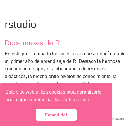
rstudio
Doce meses de R
En este post comparto las siete cosas que aprendí durante
mi primer año de aprendizaje de R. Destaco la hermosa
comunidad de apoyo, la abundancia de recursos
didácticos, la brecha entre niveles de conocimiento, la
versatilidad de R y los debates sobre Tidyverse.
Este sitio web utiliza cookies para garantizarle
una mejor experiencia.
Más información
@ 2026 Macarena Quiroga
Entendido!
Published with
Wowchemy
— the free,
open source
website builder that empowers
creators.