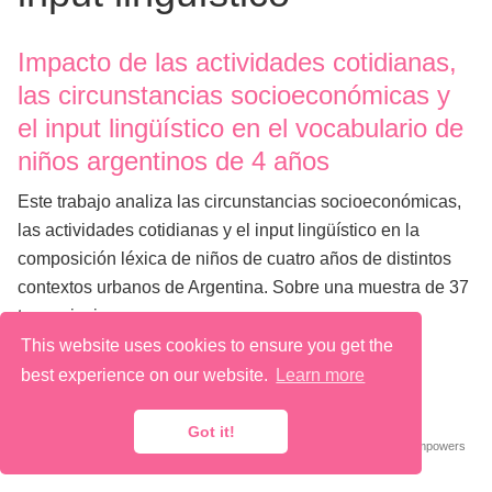
Impacto de las actividades cotidianas,
las circunstancias socioeconómicas y
el input lingüístico en el vocabulario de
niños argentinos de 4 años
Este trabajo analiza las circunstancias socioeconómicas,
las actividades cotidianas y el input lingüístico en la
composición léxica de niños de cuatro años de distintos
contextos urbanos de Argentina. Sobre una muestra de 37
transcripciones, se …
This website uses cookies to ensure you get the
best experience on our website.
Learn more
@ 2026 Macarena Quiroga
Got it!
Published with
Wowchemy
— the free,
open source
website builder that empowers
creators.