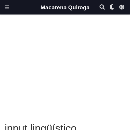
Macarena Quiroga
input lingüístico